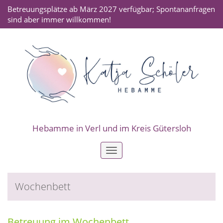
Betreuungsplätze ab März 2027 verfügbar; Spontananfragen
sind aber immer willkommen!
Hebamme in Verl und im Kreis Gütersloh
Toggle
navigation
Wochenbett
Betreuung im Wochenbett