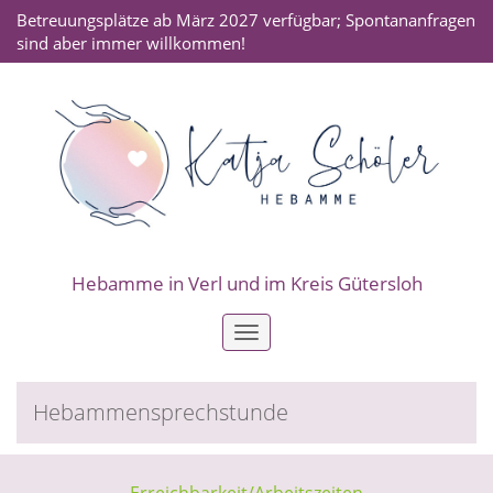
Betreuungsplätze ab März 2027 verfügbar; Spontananfragen
sind aber immer willkommen!
Hebamme in Verl und im Kreis Gütersloh
Toggle
navigation
Hebammensprechstunde
Erreichbarkeit/Arbeitszeiten