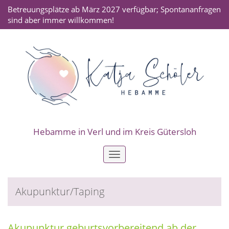
Betreuungsplätze ab März 2027 verfügbar; Spontananfragen
sind aber immer willkommen!
Hebamme in Verl und im Kreis Gütersloh
Toggle
navigation
Akupunktur/Taping
Akupunktur geburtsvorbereitend ab der