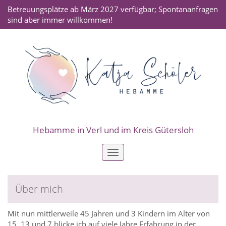
Betreuungsplätze ab März 2027 verfügbar; Spontananfragen
sind aber immer willkommen!
Hebamme in Verl und im Kreis Gütersloh
Toggle
navigation
Über mich
Mit nun mittlerweile 45 Jahren und 3 Kindern im Alter von
15, 13 und 7 blicke ich auf viele Jahre Erfahrung in der